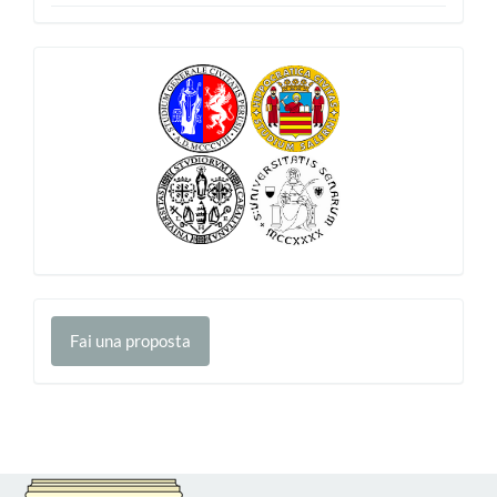
Fai
Fai una proposta
una
proposta