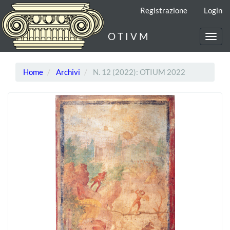
Navigazione
Registrazione
Login
principale
Contenuto
O T I V M
principale
Toggl
Barra
navig
laterale
Home
Archivi
N. 12 (2022): OTIUM 2022