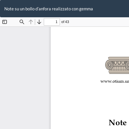
Ritorna
ai
Note su un bollo d’anfora realizzato con gemma
dettagli
dell'articolo