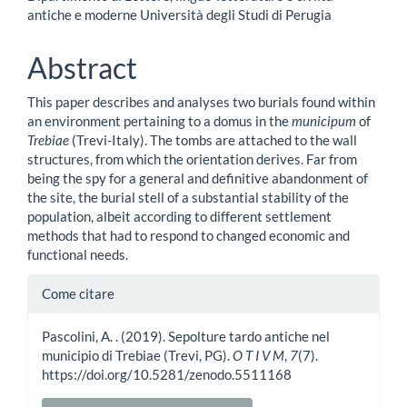
principale
antiche e moderne Università degli Studi di Perugia
dell'articolo
Abstract
This paper describes and analyses two burials found within
an environment pertaining to a domus in the
municipum
of
Trebiae
(Trevi-Italy). The tombs are attached to the wall
structures, from which the orientation derives. Far from
being the spy for a general and definitive abandonment of
the site, the burial stell of a substantial stability of the
population, albeit according to different settlement
methods that had to respond to changed economic and
functional needs.
Dettagli
Come citare
dell'articolo
Pascolini, A. . (2019). Sepolture tardo antiche nel
municipio di Trebiae (Trevi, PG).
O T I V M
,
7
(7).
https://doi.org/10.5281/zenodo.5511168