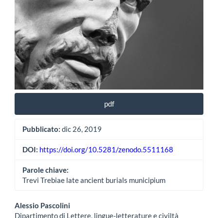
dell'articolo
pdf
Pubblicato:
dic 26, 2019
DOI:
https://doi.org/10.5281/zenodo.5511168
Parole chiave:
Trevi Trebiae late ancient burials municipium
Contenuto
Alessio Pascolini
Dipartimento di Lettere, lingue-letterature e civiltà