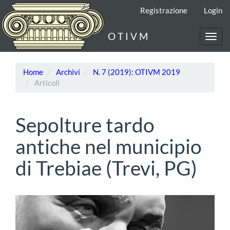
Navigazione
Registrazione
Login
principale
Contenuto
O T I V M
principale
Toggl
Barra
navig
laterale
Home
Archivi
N. 7 (2019): OTIVM 2019
Articoli
Sepolture tardo
antiche nel municipio
di Trebiae (Trevi, PG)
Barra
laterale