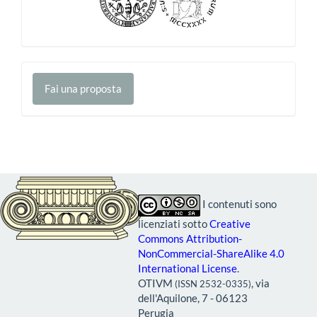
Fai
Fai una proposta
una
proposta
I contenuti sono
licenziati sotto
Creative
Commons Attribution-
NonCommercial-ShareAlike 4.0
International License
.
OTIVM
, via
(ISSN 2532-0335)
dell'Aquilone, 7 - 06123
Perugia