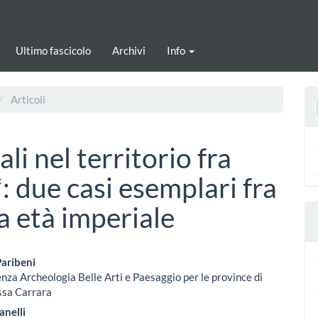
Ultimo fascicolo
Archivi
Info
Articoli
li nel territorio fra
: due casi esemplari fra
a età imperiale
enuto
aribeni
nza Archeologia Belle Arti e Paesaggio per le province di
ipale
ssa Carrara
rticolo
anelli