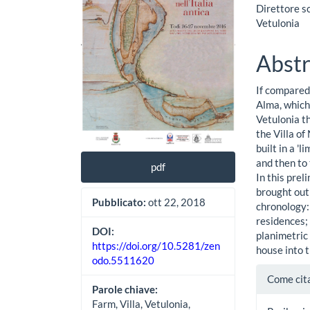
Direttore sc
Vetulonia
Abstr
If compared 
Alma, which
Vetulonia t
the Villa of
built in a '
and then to 
pdf
In this pre
brought out
Pubblicato:
ott 22, 2018
chronology:
residences;
DOI:
planimetric 
https://doi.org/10.5281/zen
house into 
odo.5511620
Detta
Come cit
Parole chiave:
dell'a
Farm, Villa, Vetulonia,