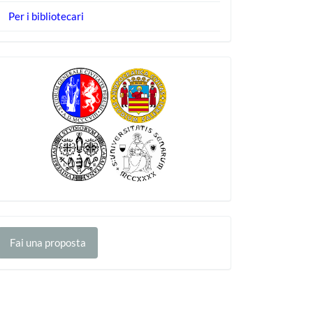
Per i bibliotecari
ai
Fai una proposta
na
roposta