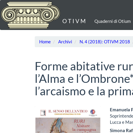
Navigazione
principale
Contenuto
O T I V M
Quaderni di Otium
principale
Barra
laterale
Home
Archivi
N. 4 (2018): OTIVM 2018
Forme abitative rura
l’Alma e l’Ombrone*
l’arcaismo e la prim
Barra
Cont
Emanuela P
Soprintende
laterale
princ
Lucca e Ma
dell'articolo
dell'a
Simona Raf