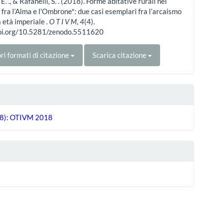
 E. ., & Rafanelli, S. . (2018). Forme abitative rurali nel
o fra l’Alma e l’Ombrone*: due casi esemplari fra l’arcaismo
a età imperiale .
O T I V M
,
4
(4).
doi.org/10.5281/zenodo.5511620
ri formati di citazione
Scarica citazione
18): OTIVM 2018