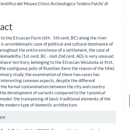
ientifico del Museo Civico Archeologico 'Isidoro Falchi' di
act
to the Etruscan Farm (6th - 5th cent. BC) along the river
 is an emblematic case of political and cultural dominance of
hroughout the entire existence of a settlement, the case of
 Nomadelfia (1st cent. BC - mid-2nd cent. AD) is very unusual:
liminare' territory, belonging to the Etruscan Vetulonia at first,
the contiguous polis of Rusellae (here the reason of the title).
liminary study, the examination of these two cases has
 interesting common aspects, despite the different
 the formal contamination between the city and country
F
 the development of variants compared to the 'canonical'
model; the transposing of basic traditional elements of the
u
the modern type of domestic architecture.
p
gli
are
rticolo