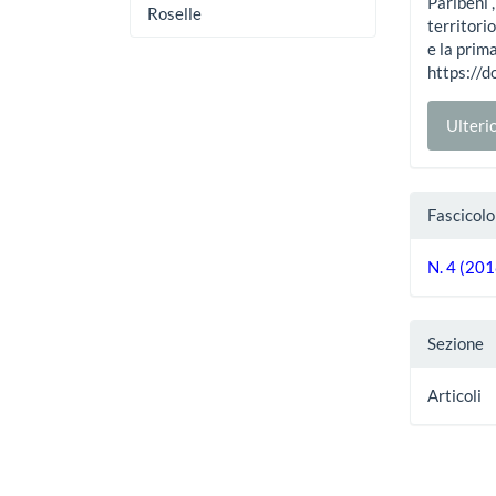
Paribeni ,
Roselle
territori
e la prim
https://
Ulterio
Fascicolo
N. 4 (20
Sezione
Articoli