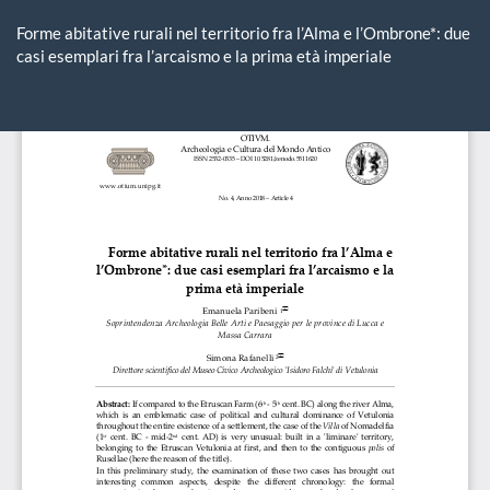
Ritorna
ai
Forme abitative rurali nel territorio fra l’Alma e l’Ombrone*: due
dettagli
casi esemplari fra l’arcaismo e la prima età imperiale
dell'articolo
Sca
Sc
P