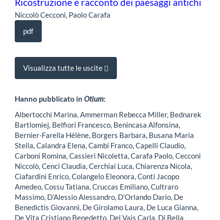
Ricostruzione e racconto dei paesaggi antichi
Niccolò Cecconi, Paolo Carafa
pdf
Visualizza tutte le uscite
Hanno pubblicato in
Otium
:
Albertocchi Marina, Ammerman Rebecca Miller, Bednarek
Bartlomiej, Belfiori Francesco, Benincasa Alfonsina,
Bernier-Farella Hélène, Borgers Barbara, Busana Maria
Stella, Calandra Elena, Cambi Franco, Capelli Claudio,
Carboni Romina, Cassieri Nicoletta, Carafa Paolo, Cecconi
Niccolò, Cenci Claudia, Cerchiai Luca, Chiarenza Nicola,
Ciafardini Enrico, Colangelo Eleonora, Conti Jacopo
Amedeo, Cossu Tatiana, Cruccas Emiliano, Cultraro
Massimo, D’Alessio Alessandro, D’Orlando Dario, De
Benedictis Giovanni, De Girolamo Laura, De Luca Gianna,
De Vita Cristiano Benedetto, Del Vais Carla, Di Bella