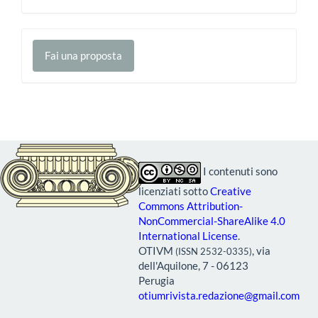
Fai
Fai una proposta
una
proposta
I contenuti sono
licenziati sotto
Creative
Commons Attribution-
NonCommercial-ShareAlike 4.0
International License
.
OTIVM
, via
(ISSN 2532-0335)
dell'Aquilone, 7 - 06123
Perugia
otiumrivista.redazione@gmail.com