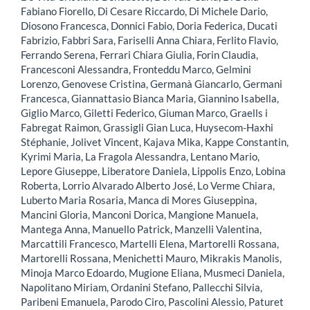
Fabiano Fiorello, Di Cesare Riccardo, Di Michele Dario,
Diosono Francesca, Donnici Fabio, Doria Federica, Ducati
Fabrizio, Fabbri Sara, Fariselli Anna Chiara, Ferlito Flavio,
Ferrando Serena, Ferrari Chiara Giulia, Forin Claudia,
Francesconi Alessandra, Fronteddu Marco, Gelmini
Lorenzo, Genovese Cristina, Germanà Giancarlo, Germani
Francesca, Giannattasio Bianca Maria, Giannino Isabella,
Giglio Marco, Giletti Federico, Giuman Marco, Graells i
Fabregat Raimon, Grassigli Gian Luca, Huysecom-Haxhi
Stéphanie, Jolivet Vincent, Kajava Mika, Kappe Constantin,
Kyrimi Maria, La Fragola Alessandra, Lentano Mario,
Lepore Giuseppe, Liberatore Daniela, Lippolis Enzo, Lobina
Roberta, Lorrio Alvarado Alberto José, Lo Verme Chiara,
Luberto Maria Rosaria, Manca di Mores Giuseppina,
Mancini Gloria, Manconi Dorica, Mangione Manuela,
Mantega Anna, Manuello Patrick, Manzelli Valentina,
Marcattili Francesco, Martelli Elena, Martorelli Rossana,
Martorelli Rossana, Menichetti Mauro, Mikrakis Manolis,
Minoja Marco Edoardo, Mugione Eliana, Musmeci Daniela,
Napolitano Miriam, Ordanini Stefano, Pallecchi Silvia,
Paribeni Emanuela, Parodo Ciro, Pascolini Alessio, Paturet