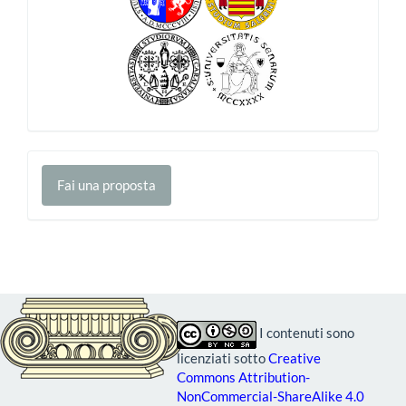
Fai
Fai una proposta
una
proposta
I contenuti sono
licenziati sotto
Creative
Commons Attribution-
NonCommercial-ShareAlike 4.0