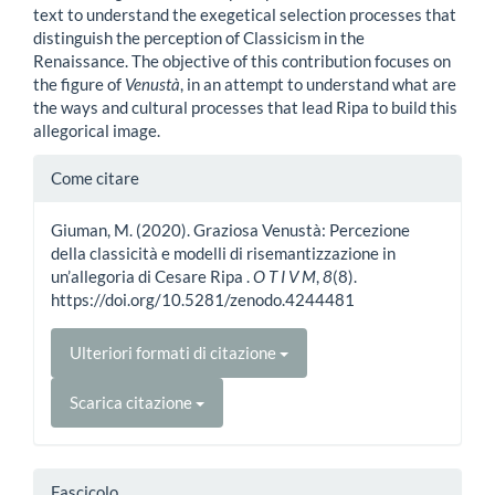
text to understand the exegetical selection processes that
distinguish the perception of Classicism in the
Renaissance. The objective of this contribution focuses on
the figure of
Venustà
, in an attempt to understand what are
the ways and cultural processes that lead Ripa to build this
allegorical image.
Dettagli
Come citare
dell'articolo
Giuman, M. (2020). Graziosa Venustà: Percezione
della classicità e modelli di risemantizzazione in
un’allegoria di Cesare Ripa .
O T I V M
,
8
(8).
https://doi.org/10.5281/zenodo.4244481
Ulteriori formati di citazione
Scarica citazione
Fascicolo