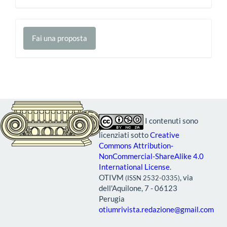
Fai
Fai una proposta
una
proposta
I contenuti sono
licenziati sotto
Creative
Commons Attribution-
NonCommercial-ShareAlike 4.0
International License
.
OTIVM
, via
(ISSN 2532-0335)
dell'Aquilone, 7 - 06123
Perugia
otiumrivista.redazione@gmail.com