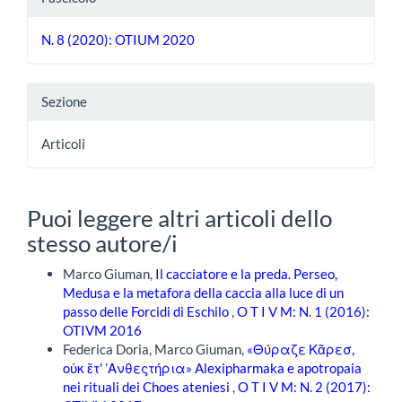
N. 8 (2020): OTIUM 2020
Sezione
Articoli
Puoi leggere altri articoli dello
stesso autore/i
Marco Giuman,
Il cacciatore e la preda. Perseo,
Medusa e la metafora della caccia alla luce di un
passo delle Forcidi di Eschilo
,
O T I V M: N. 1 (2016):
OTIVM 2016
Federica Doria, Marco Giuman,
«Θύραζε Κᾶρεσ,
οὐκ ἔτ' ʼΑνθεςτήρια» Alexipharmaka e apotropaia
nei rituali dei Choes ateniesi
,
O T I V M: N. 2 (2017):