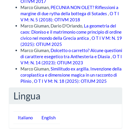
OTIVM 2017
Marco Giuman,
PECUNIA NON OLET? Riflessioni a
margine di due rytha della bottega di Sotades
,
O T I
V M: N. 5 (2018): OTIVM 2018
Marco Giuman, Dario D'Orlando,
La geometria del
caos: Dioniso e il matrimonio come principio di ordine
civico nel mondo della Grecia antica
,
O T I V M: N. 19
(2025): OTIUM 2025
Marco Giuman,
Dolcetto o carretto? Alcune questioni
di carattere esegetico tra Anthesteria e Diasia
,
O T I
V M: N. 14 (2023): OTIUM 2023
Marco Giuman,
Similitudo ex argilla. Invenzione della
coroplastica e dimensione magica in un racconto di
Plinio
,
O T I V M: N. 18 (2025): OTIUM 2025
Lingua
Italiano
English