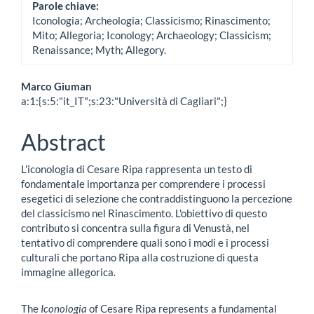
Parole chiave:
Iconologia; Archeologia; Classicismo; Rinascimento;
Mito; Allegoria; Iconology; Archaeology; Classicism;
Renaissance; Myth; Allegory.
Contenuto
Marco Giuman
a:1:{s:5:"it_IT";s:23:"Università di Cagliari";}
principale
dell'articolo
Abstract
L'iconologia di Cesare Ripa rappresenta un testo di
fondamentale importanza per comprendere i processi
esegetici di selezione che contraddistinguono la percezione
del classicismo nel Rinascimento. L'obiettivo di questo
contributo si concentra sulla figura di Venustà, nel
tentativo di comprendere quali sono i modi e i processi
culturali che portano Ripa alla costruzione di questa
immagine allegorica.
The
Iconologia
of Cesare Ripa represents a fundamental