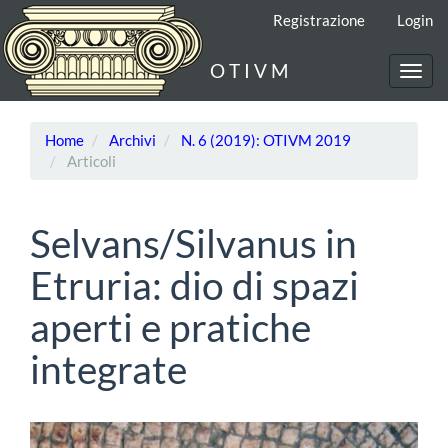
Navigazione
Registrazione
Login
principale
Contenuto
O T I V M
principale
Toggl
Barra
navig
laterale
Home
Archivi
N. 6 (2019): OTIVM 2019
Articoli
Selvans/Silvanus in
Etruria: dio di spazi
aperti e pratiche
integrate
Barra