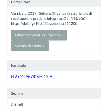
Dettagli
Come citare
dell'articolo
Vanni, E. . (2019). Selvans/Silvanus in Etruria: dio di
spazi aperti e pratiche integrate.
O T I V M
,
6
(6).
https://doi.org/10.5281/zenodo.5511200
Ulteriori formati di citazione
Scarica citazione
Fascicolo
N. 6 (2019): OTIVM 2019
Sezione
Articoli