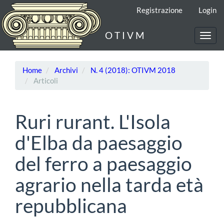
Navigazione
Registrazione
Login
principale
Contenuto
O T I V M
principale
Toggl
Barra
navig
laterale
Home
Archivi
N. 4 (2018): OTIVM 2018
Articoli
Ruri rurant. L'Isola
d'Elba da paesaggio
del ferro a paesaggio
agrario nella tarda età
repubblicana