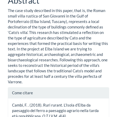
Abstract
The case study described in this paper, that is, the Roman
small villa rustica of San Giovanni in the Gulf of
Portoferraio (Elba Island, Tuscany), represents a local
declination of the type of buildings commonly defined as
‘Cato’s villa’. This research has stimulated a reflection on
the type of agriculture described by Cato and the
experiences that formed the practical basis for writing this
text. In the project at Elba Island we are trying to
aggregate historical, archaeological, archaeometric and
bioarchaeological researches. Following this approach, one
seeks to reconstruct the historical period of the villa's
landscape that follows the traditional Cato’s model and
precedes for at least half a century the villa perfecta of
Varrone.
Dettagli
Come citare
dell'articolo
Cambi, F. . (2018). Ruri rurant. L’Isola d’Elba da
paesaggio del ferro a paesaggio agrario nella tarda
età repubblicana.
O T I V M
,
4
(4).