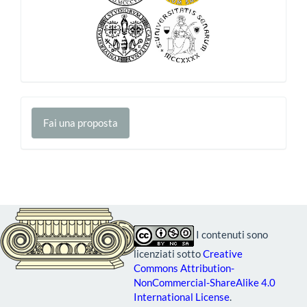
Fai
Fai una proposta
una
proposta
I contenuti sono
licenziati sotto
Creative
Commons Attribution-
NonCommercial-ShareAlike 4.0
International License
.