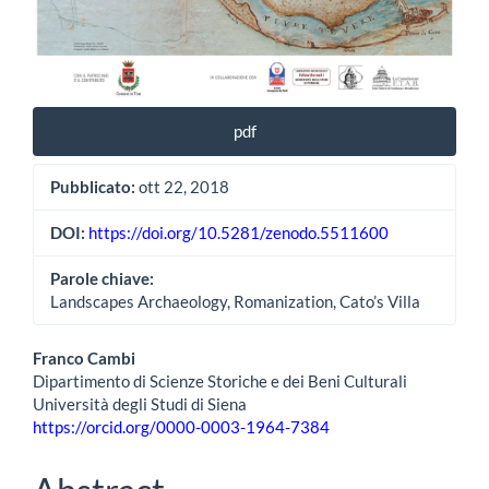
pdf
Pubblicato:
ott 22, 2018
DOI:
https://doi.org/10.5281/zenodo.5511600
Parole chiave:
Landscapes Archaeology, Romanization, Cato’s Villa
Contenuto
Franco Cambi
Dipartimento di Scienze Storiche e dei Beni Culturali
principale
Università degli Studi di Siena
https://orcid.org/0000-0003-1964-7384
dell'articolo