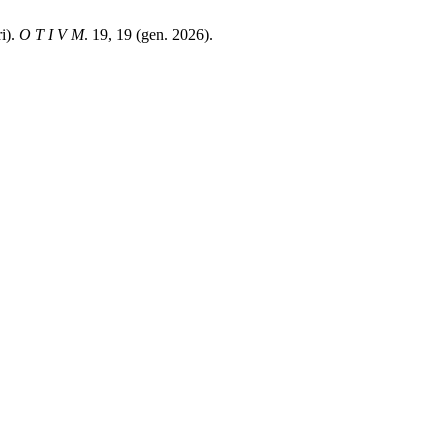
ri).
O T I V M
. 19, 19 (gen. 2026).