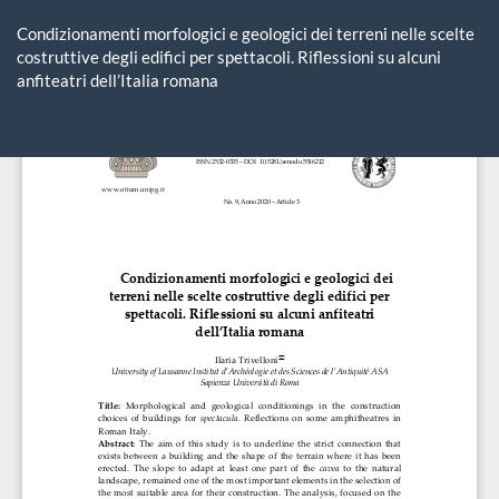
Ritorna
ai
Condizionamenti morfologici e geologici dei terreni nelle scelte
dettagli
costruttive degli edifici per spettacoli. Riflessioni su alcuni
dell'articolo
anfiteatri dell’Italia romana
Sca
Sc
P