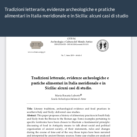
Ritorna
ai
Tradizioni letterarie, evidenze archeologiche e pratiche
dettagli
alimentari in Italia meridionale e in Sicilia: alcuni casi di studio
dell'articolo
Sca
Sc
P