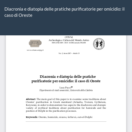
Ritorna
ai
Diacronia e diatopia delle pratiche purificatorie per omicidio: il
dettagli
caso di Oreste
dell'articolo
Sca
Sc
P