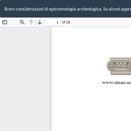
Ritorna
ai
Brevi considerazioni di epistemologia archeologica. Su alcuni appro
dettagli
dell'articolo